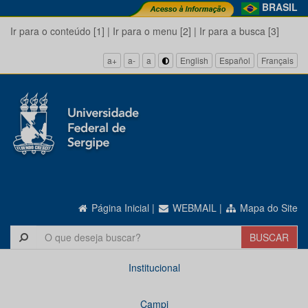
BRASIL
Ir para o conteúdo [1]
|
Ir para o menu [2]
|
Ir para a busca [3]
a+
a-
a
English
Español
Français
Página Inicial
|
WEBMAIL
|
Mapa do Site
Institucional
Campi