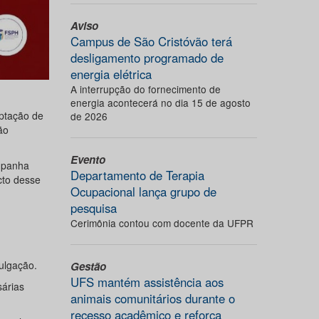
Aviso
Campus de São Cristóvão terá
desligamento programado de
energia elétrica
A interrupção do fornecimento de
energia acontecerá no dia 15 de agosto
aptação de
de 2026
ão
Evento
ampanha
Departamento de Terapia
cto desse
Ocupacional lança grupo de
pesquisa
Cerimônia contou com docente da UFPR
vulgação.
Gestão
UFS mantém assistência aos
sárias
animais comunitários durante o
recesso acadêmico e reforça