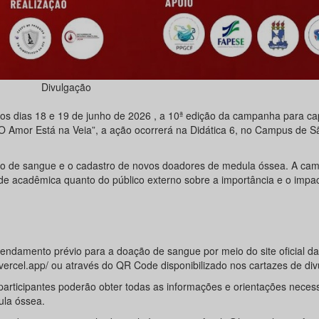
Divulgação
nos dias 18 e 19 de junho de 2026 , a 10ª edição da campanha para c
 Amor Está na Veia”, a ação ocorrerá na Didática 6, no Campus de S
doação de sangue e o cadastro de novos doadores de medula óssea. A c
de acadêmica quanto do público externo sobre a importância e o impa
agendamento prévio para a doação de sangue por meio do site oficial da
.vercel.app/ ou através do QR Code disponibilizado nos cartazes de di
articipantes poderão obter todas as informações e orientações neces
ula óssea.