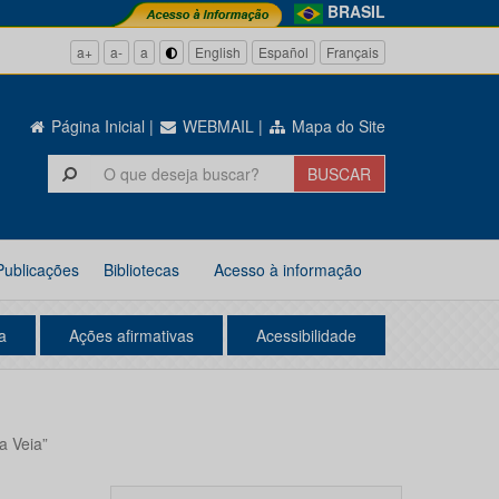
BRASIL
a+
a-
a
English
Español
Français
Página Inicial
|
WEBMAIL
|
Mapa do Site
Publicações
Bibliotecas
Acesso à informação
a
Ações afirmativas
Acessibilidade
a Veia”