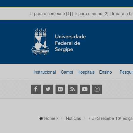
Ir para o conteúdo [1]
|
Ir para o menu [2]
|
Ir para a b
Institucional
Campi
Hospitais
Ensino
Pesqui
Facebook
Twitter
Flickr
RSS
Youtube
Instagram
Home
Notícias
UFS recebe 10ª ediç