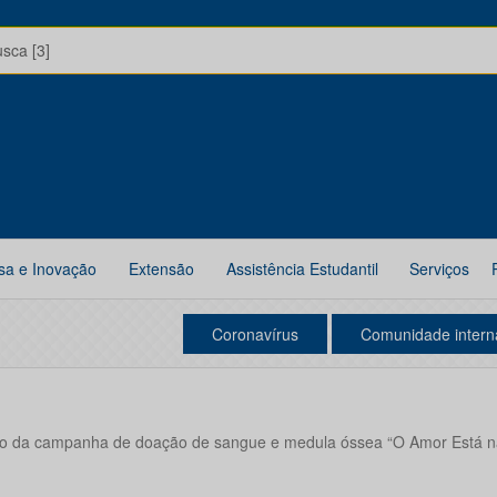
usca [3]
sa e Inovação
Extensão
Assistência Estudantil
Serviços
Coronavírus
Comunidade intern
ão da campanha de doação de sangue e medula óssea “O Amor Está n