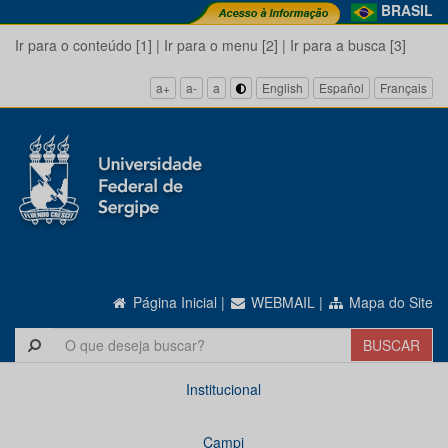
BRASIL
Ir para o conteúdo [1]
|
Ir para o menu [2]
|
Ir para a busca [3]
a+
a-
a
English
Español
Français
Página Inicial
|
WEBMAIL
|
Mapa do Site
Institucional
Campi