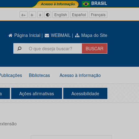
BRASIL
a+
a-
a
English
Español
Français
Página Inicial
|
WEBMAIL
|
Mapa do Site
Publicações
Bibliotecas
Acesso à informação
a
Ações afirmativas
Acessibilidade
 extensão