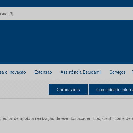
usca [3]
sa e Inovação
Extensão
Assistência Estudantil
Serviços
Coronavírus
Comunidade intern
edital de apoio à realização de eventos acadêmicos, científicos e de