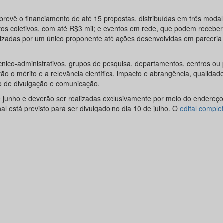
l prevê o financiamento de até 15 propostas, distribuídas em três moda
ntos coletivos, com até R$3 mil; e eventos em rede, que podem recebe
anizadas por um único proponente até ações desenvolvidas em parceri
nico-administrativos, grupos de pesquisa, departamentos, centros ou
tão o mérito e a relevância científica, impacto e abrangência, qualidad
o de divulgação e comunicação.
 junho e deverão ser realizadas exclusivamente por meio do endereço
inal está previsto para ser divulgado no dia 10 de julho. O
edital comple