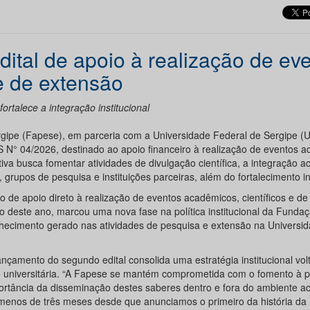
ital de apoio à realização de ev
e de extensão
ortalece a integração institucional
gipe (Fapese), em parceria com a Universidade Federal de Sergipe (
S N° 04/2026, destinado ao apoio financeiro à realização de eventos 
ativa busca fomentar atividades de divulgação científica, a integração 
upos de pesquisa e instituições parceiras, além do fortalecimento ins
 de apoio direto à realização de eventos acadêmicos, científicos e de
ço deste ano, marcou uma nova fase na política institucional da Funda
onhecimento gerado nas atividades de pesquisa e extensão na Universi
ançamento do segundo edital consolida uma estratégia institucional vol
o universitária. “A Fapese se mantém comprometida com o fomento à 
mportância da disseminação destes saberes dentro e fora do ambiente 
menos de três meses desde que anunciamos o primeiro da história da