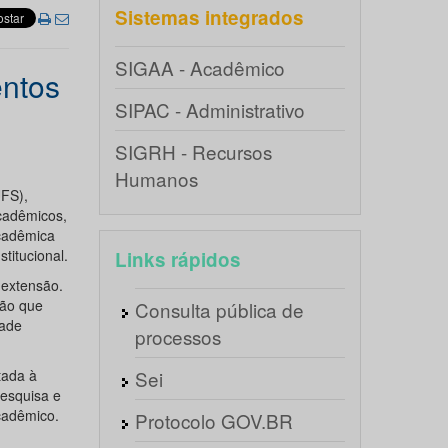
Sistemas integrados
SIGAA - Acadêmico
entos
SIPAC - Administrativo
SIGRH - Recursos
Humanos
UFS),
acadêmicos,
acadêmica
titucional.
Links rápidos
 extensão.
ção que
Consulta pública de
dade
processos
tada à
Sei
pesquisa e
acadêmico.
Protocolo GOV.BR