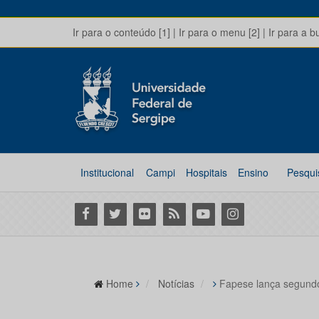
Ir para o conteúdo [1]
|
Ir para o menu [2]
|
Ir para a b
Institucional
Campi
Hospitais
Ensino
Pesqui
Facebook
Twitter
Flickr
RSS
Youtube
Instagram
Home
Notícias
Fapese lança segundo 