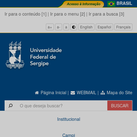
BRASIL
Ir para o conteúdo [1]
|
Ir para o menu [2]
|
Ir para a busca [3]
a+
a-
a
English
Español
Français
Página Inicial
|
WEBMAIL
|
Mapa do Site
Institucional
Campi