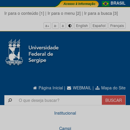
BRASIL
Ir para o conteúdo [1]
|
Ir para o menu [2]
|
Ir para a busca [3]
a+
a-
a
English
Español
Français
Página Inicial
|
WEBMAIL
|
Mapa do Site
Institucional
Campi