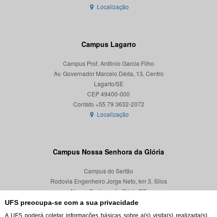
Localização
Campus Lagarto
Campus Prof. Antônio Garcia Filho
Av. Governador Marcelo Déda, 13, Centro
Lagarto/SE
CEP 49400-000
Localização
Campus Nossa Senhora da Glória
Campus do Sertão
Rodovia Engenheiro Jorge Neto, km 3, Silos
Nossa Senhora da Glória/SE
CEP 49680-000
UFS preocupa-se com a sua privacidade
A UFS poderá coletar informações básicas sobre a(s) visita(s) realizada(s)