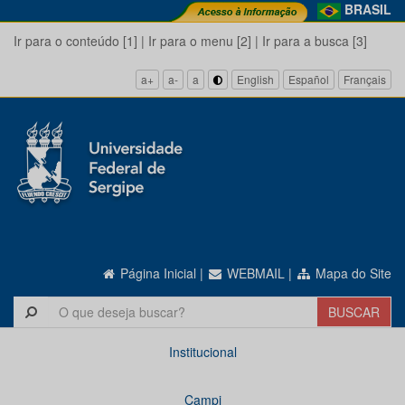
BRASIL
Ir para o conteúdo [1]
|
Ir para o menu [2]
|
Ir para a busca [3]
a+
a-
a
English
Español
Français
Página Inicial
|
WEBMAIL
|
Mapa do Site
Institucional
Campi