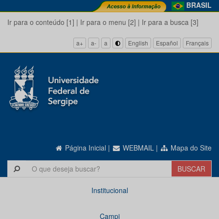
BRASIL
Ir para o conteúdo [1]
|
Ir para o menu [2]
|
Ir para a busca [3]
a+
a-
a
English
Español
Français
Página Inicial
|
WEBMAIL
|
Mapa do Site
Institucional
Campi