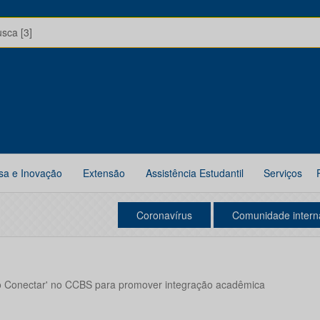
usca [3]
sa e Inovação
Extensão
Assistência Estudantil
Serviços
Coronavírus
Comunidade intern
 Conectar' no CCBS para promover integração acadêmica