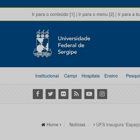
Ir para o conteúdo [1]
|
Ir para o menu [2]
|
Ir para a b
Institucional
Campi
Hospitais
Ensino
Pesqui
Facebook
Twitter
Flickr
RSS
Youtube
Instagram
Home
Notícias
UFS inaugura 'Espaço