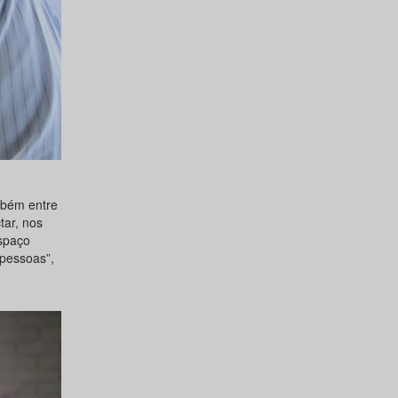
mbém entre
tar, nos
Espaço
 pessoas”,