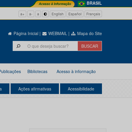
BRASIL
a+
a-
a
English
Español
Français
Página Inicial
|
WEBMAIL
|
Mapa do Site
Publicações
Bibliotecas
Acesso à informação
a
Ações afirmativas
Acessibilidade