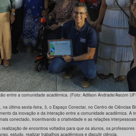
ação entre a comunidade acadêmica. (Foto: Adilson Andrade/Ascom UF
na última sexta-feira, 3, o Espaço Conectar, no Centro de Ciências Bi
mento da inovação e da interação entre a comunidade acadêmica. A ini
s conectado, incentivando a criatividade e as relações interpessoais
realização de encontros voltados para que os alunos, os professores 
o, estudo, realizar trabalhos acadêmicos e discutir ciência.