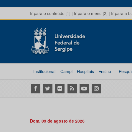
Ir para o conteúdo [1]
|
Ir para o menu [2]
|
Ir para a b
Institucional
Campi
Hospitais
Ensino
Pesqui
Facebook
Twitter
Flickr
RSS
Youtube
Instagram
Dom, 09 de agosto de 2026