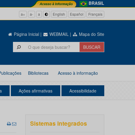
BRASIL
a+
a-
a
English
Español
Français
Página Inicial
|
WEBMAIL
|
Mapa do Site
Publicações
Bibliotecas
Acesso à informação
a
Ações afirmativas
Acessibilidade
Sistemas integrados