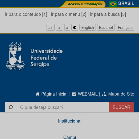
BRASIL
Ir para o conteúdo [1]
|
Ir para o menu [2]
|
Ir para a busca [3]
a+
a-
a
English
Español
Français
Página Inicial
|
WEBMAIL
|
Mapa do Site
Institucional
Campi