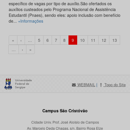
específico de vagas por tipo de auxílio.São ofertados os
auxílios custeados pelo Programa Nacional de Assistência
Estudantil (Pnaes), sendo eles: apoio inclusão com benefício
de...
+Informações
«
‹
…
5
6
7
8
9
10
11
12
13
…
›
»
WEBMAIL
|
Topo do Site
Campus São Cristóvão
Cidade Univ. Prof. José Aloísio de Campos
Av. Marcelo Deda Chagas, s/n, Bairro Rosa Elze