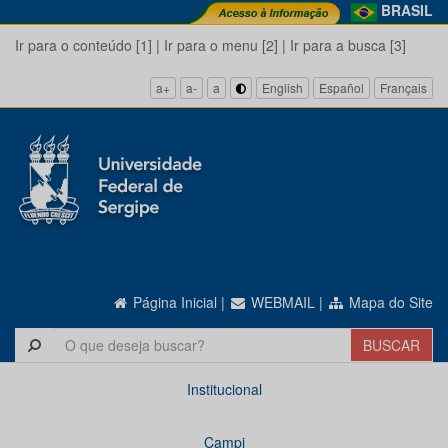
BRASIL
Ir para o conteúdo [1]
|
Ir para o menu [2]
|
Ir para a busca [3]
a+
a-
a
English
Español
Français
Página Inicial
|
WEBMAIL
|
Mapa do Site
Institucional
Campi