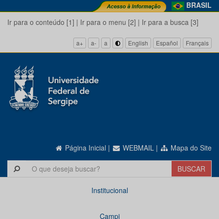
BRASIL
Ir para o conteúdo [1]
|
Ir para o menu [2]
|
Ir para a busca [3]
a+
a-
a
English
Español
Français
Página Inicial
|
WEBMAIL
|
Mapa do Site
Institucional
Campi