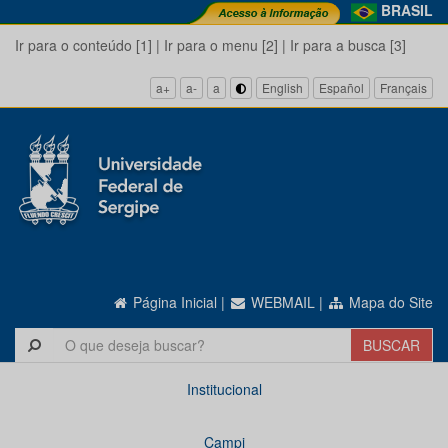
BRASIL
Ir para o conteúdo [1]
|
Ir para o menu [2]
|
Ir para a busca [3]
a+
a-
a
English
Español
Français
Página Inicial
|
WEBMAIL
|
Mapa do Site
Institucional
Campi