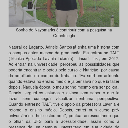
Sonho de Nayomarks é contribuir com a pesquisa na
Odontologia
Natural de Lagarto, Adriele Santos já tinha uma história com
o campus antes mesmo da graduação. Ela entrou no TALT
(Técnica Aplicada Lavínia Teixeira) – inserir link-, em 2017.
Ao entrar na universidade, percebeu as possibilidades que
poderia encontrar e optou pelo curso e Nutrição, por causa
da amplitude do campo de trabalho. “Eu sofri um acidente
quando estava no ensino médio e já pensava no que ia fazer
depois. Naquela época, o meu sonho mesmo era ser policial.
Depois, larguei os estudos e estava sem saber o que ia
fazer, sem conseguir visualizar nenhuma perspectiva.
Quando entrei no TALT, tive o apoio da professora Lavínia e
retomei o ensino médio. Depois, entrei num curso pré-
universitário e hoje estou aqui”, pontua, acrescentando que
o olhar da UFS para a acessibilidade, assim como a
presença de um campus universitário em sua cidade de