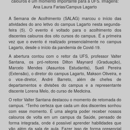
calouros é um momento importante para a UFS. Imagens:
Ana Laura Farias/Campus Lagarto
A Semana de Acolhimento (SALAG) marcou o início das
atividades do ano letivo do campus Lagarto nesta segunda-
feira (5). O evento é voltado para o acolhimento dos
discentes calouros dos oito cursos do campus. É a primeira
vez que o evento é realizado presencialmente no campus
Lagarto, desde o início da pandemia de Covid-19.
A abertura contou com o reitor da UFS, professor Valter
Santana, os pró-reitores Dilton Maynard (Graduação),
Marcelo Mendes (Assuntos Estudantis), Sueli Pereira
(Extensão), o diretor do campus Lagarto, Makson Oliveira, e
o vice-diretor, André Barreto, além de chefes de
departamentos e divisões do campus e a representante
discente Lorena Melo, do curso de Medicina.
O reitor Valter Santana destacou o momento de retomada do
campus. “Tenho certeza que cada um dos discentes sonhou
com esse momento. É uma alegria poder receber nossos
calouros de volta em um campus da Saúde, pensado de
forma integrada, onde é possível aprender habilidades que
vão além da sala de aula. Fazer isso de forma presencial