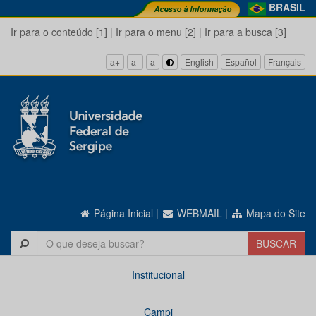
BRASIL
Ir para o conteúdo [1]
|
Ir para o menu [2]
|
Ir para a busca [3]
a+
a-
a
English
Español
Français
Página Inicial
|
WEBMAIL
|
Mapa do Site
Institucional
Campi