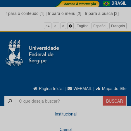
BRASIL
Ir para o conteúdo [1]
|
Ir para o menu [2]
|
Ir para a busca [3]
a+
a-
a
English
Español
Français
Página Inicial
|
WEBMAIL
|
Mapa do Site
Institucional
Campi