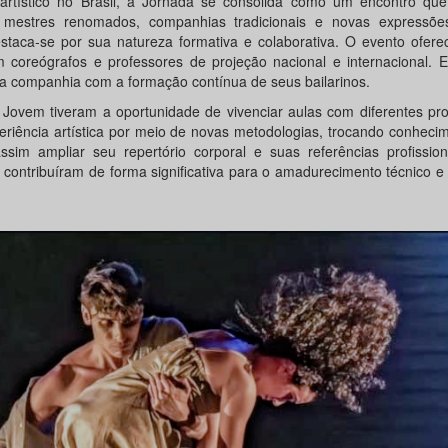
artístico no Brasil, a Jornada se consolida como um encontro que
s, mestres renomados, companhias tradicionais e novas expressõ
ca-se por sua natureza formativa e colaborativa. O evento oferece
 coreógrafos e professores de projeção nacional e internacional. 
a companhia com a formação contínua de seus bailarinos.
 Jovem tiveram a oportunidade de vivenciar aulas com diferentes pr
eriência artística por meio de novas metodologias, trocando conhec
sim ampliar seu repertório corporal e suas referências profission
ontribuíram de forma significativa para o amadurecimento técnico e