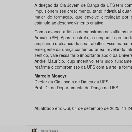
A direção da Cia Jovem de Dança da UFS tem como f
impulsionem seu crescimento, tanto individual quan
maior de formação, que envolve circulação por e
estímulo ao desenvolvimento criativo.
Com o avanço artístico demonstrado nos últimos me
Aracaju (SE). Após a estreia, a companhia pretend
ampliando o alcance de seu trabalho. Esse marco 
emergente da dança contemporânea, revelando talen
sentido, vale ressaltar o importante apoio da Unive
André Maurício, cujo incentivo tem sido fundament
reafirma o compromisso da UFS com a arte, a formaç
Marcelo Moacyr
Diretor da Cia Jovem de Dança da UFS
Prof. Dr. do Departamento de Dança da UFS
Atualizado em: Qui, 04 de dezembro de 2025, 11:2