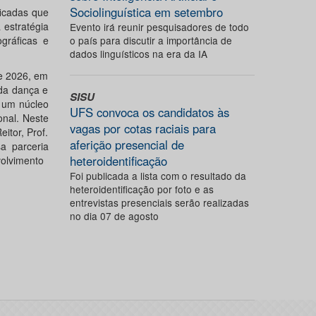
Sociolinguística em setembro
ficadas que
 estratégia
Evento irá reunir pesquisadores de todo
gráficas e
o país para discutir a importância de
dados linguísticos na era da IA
de 2026, em
 da dança e
SISU
o um núcleo
UFS convoca os candidatos às
onal. Neste
vagas por cotas raciais para
itor, Prof.
aferição presencial de
sa parceria
heteroidentificação
volvimento
Foi publicada a lista com o resultado da
heteroidentificação por foto e as
entrevistas presenciais serão realizadas
no dia 07 de agosto