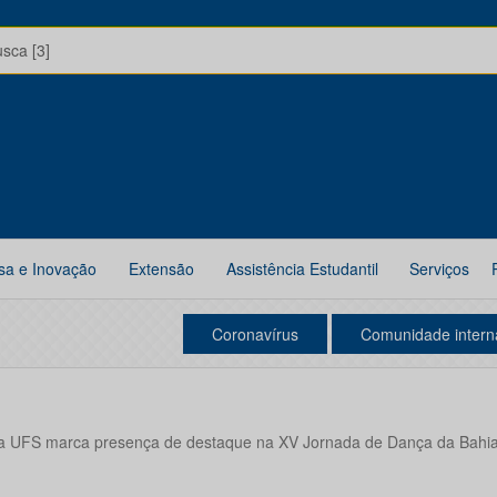
usca [3]
sa e Inovação
Extensão
Assistência Estudantil
Serviços
Coronavírus
Comunidade intern
a UFS marca presença de destaque na XV Jornada de Dança da Bahi