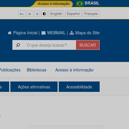
BRASIL
a+
a-
a
English
Español
Français
Página Inicial
|
WEBMAIL
|
Mapa do Site
Publicações
Bibliotecas
Acesso à informação
a
Ações afirmativas
Acessibilidade
a