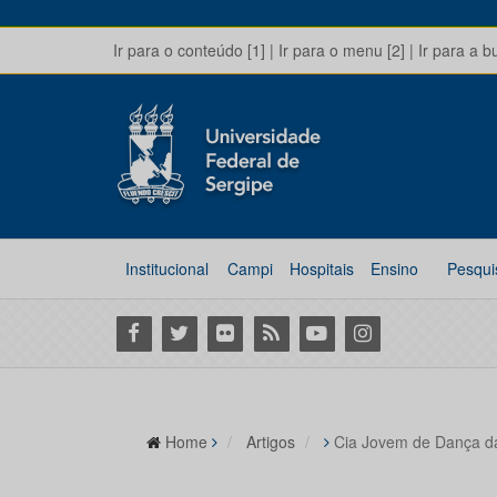
Ir para o conteúdo [1]
|
Ir para o menu [2]
|
Ir para a b
Institucional
Campi
Hospitais
Ensino
Pesqui
Facebook
Twitter
Flickr
RSS
Youtube
Instagram
Home
Artigos
Cia Jovem de Dança d