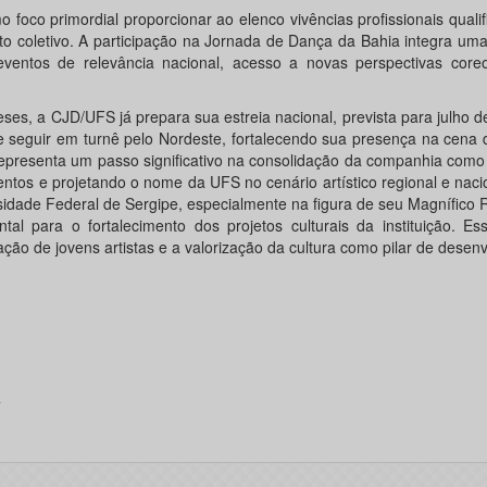
oco primordial proporcionar ao elenco vivências profissionais quali
to coletivo. A participação na Jornada de Dança da Bahia integra uma
ventos de relevância nacional, acesso a novas perspectivas coreo
ses, a CJD/UFS já prepara sua estreia nacional, prevista para julho 
e seguir em turnê pelo Nordeste, fortalecendo sua presença na cena
representa um passo significativo na consolidação da companhia com
tos e projetando o nome da UFS no cenário artístico regional e naci
rsidade Federal de Sergipe, especialmente na figura de seu Magnífico Re
al para o fortalecimento dos projetos culturais da instituição. Es
ão de jovens artistas e a valorização da cultura como pilar de desen
4