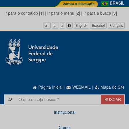
BRASIL
Ir para o conteúdo [1]
|
Ir para o menu [2]
|
Ir para a busca [3]
a+
a-
a
English
Español
Français
Página Inicial
|
WEBMAIL
|
Mapa do Site
Institucional
Campi