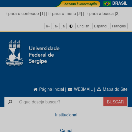
BRASIL
Ir para o conteúdo [1]
|
Ir para o menu [2]
|
Ir para a busca [3]
a+
a-
a
English
Español
Français
Página Inicial
|
WEBMAIL
|
Mapa do Site
Institucional
Campi