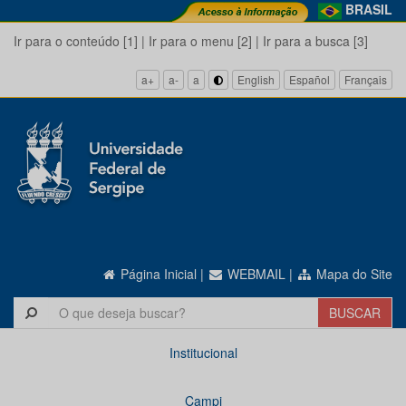
BRASIL
Ir para o conteúdo [1]
|
Ir para o menu [2]
|
Ir para a busca [3]
a+
a-
a
English
Español
Français
Página Inicial
|
WEBMAIL
|
Mapa do Site
Institucional
Campi