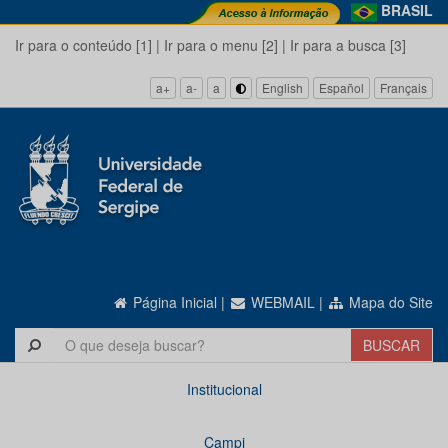
BRASIL
Ir para o conteúdo [1]
|
Ir para o menu [2]
|
Ir para a busca [3]
a+
a-
a
English
Español
Français
Página Inicial
|
WEBMAIL
|
Mapa do Site
Institucional
Campi