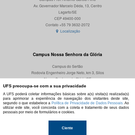
Av. Governador Marcelo Déda, 13, Centro
Lagarto/SE
CEP 49400-000
Localização
Campus Nossa Senhora da Glória
Campus do Sertão
Rodovia Engenheiro Jorge Neto, km 3, Silos
Nossa Senhora da Glória/SE
CEP 49680-000
UFS preocupa-se com a sua privacidade
A UFS poderá coletar informações básicas sobre a(s) visita(s) realizada(s)
Localização
para aprimorar a experiência de navegação dos visitantes deste site,
segundo o que estabelece a
Política de Privacidade de Dados Pessoais.
Ao
utilizar este site, você concorda com a coleta e tratamento de seus dados
pessoais por meio de formulários e cookies.
© 2026. Todos os direitos reservados.
Ciente
Universidade Federal de Sergipe.