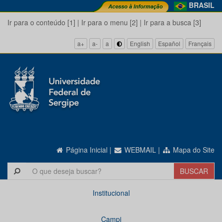
BRASIL
Ir para o conteúdo [1]
|
Ir para o menu [2]
|
Ir para a busca [3]
a+
a-
a
English
Español
Français
Página Inicial
|
WEBMAIL
|
Mapa do Site
Institucional
Campi