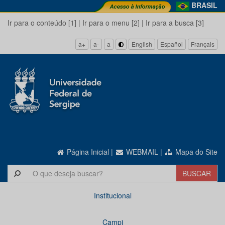
BRASIL
Ir para o conteúdo [1]
|
Ir para o menu [2]
|
Ir para a busca [3]
a+
a-
a
English
Español
Français
Página Inicial
|
WEBMAIL
|
Mapa do Site
Institucional
Campi