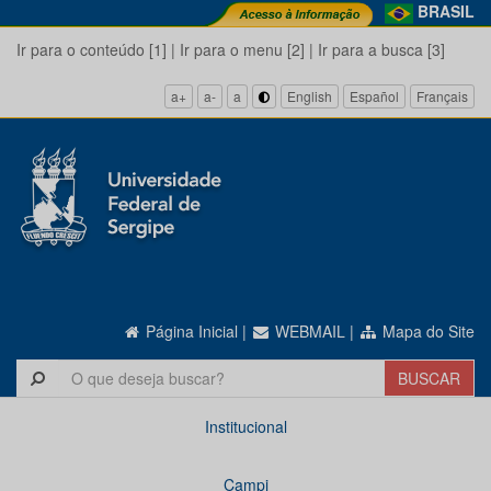
BRASIL
Ir para o conteúdo [1]
|
Ir para o menu [2]
|
Ir para a busca [3]
a+
a-
a
English
Español
Français
Página Inicial
|
WEBMAIL
|
Mapa do Site
Institucional
Campi