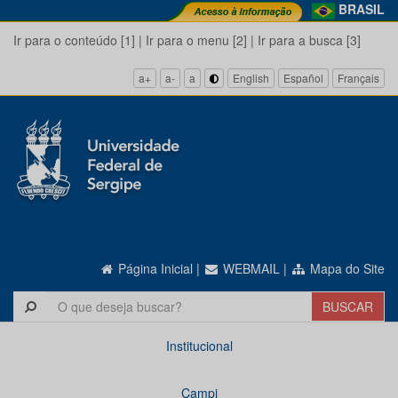
BRASIL
Ir para o conteúdo [1]
|
Ir para o menu [2]
|
Ir para a busca [3]
a+
a-
a
English
Español
Français
Página Inicial
|
WEBMAIL
|
Mapa do Site
Institucional
Campi