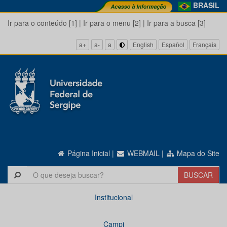
BRASIL
Ir para o conteúdo [1]
|
Ir para o menu [2]
|
Ir para a busca [3]
a+
a-
a
English
Español
Français
Página Inicial
|
WEBMAIL
|
Mapa do Site
Institucional
Campi