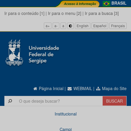
BRASIL
Ir para o conteúdo [1]
|
Ir para o menu [2]
|
Ir para a busca [3]
a+
a-
a
English
Español
Français
Página Inicial
|
WEBMAIL
|
Mapa do Site
Institucional
Campi