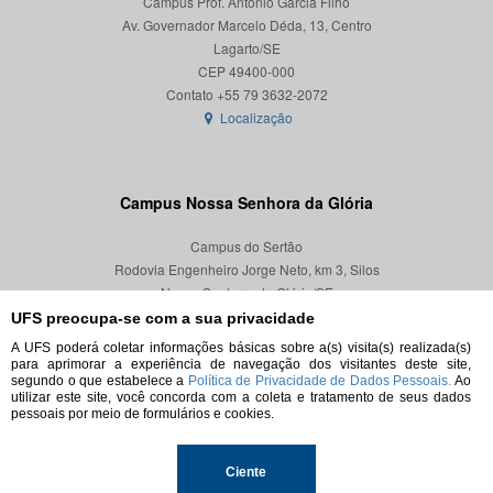
Campus Prof. Antônio Garcia Filho
Av. Governador Marcelo Déda, 13, Centro
Lagarto/SE
CEP 49400-000
Localização
Campus Nossa Senhora da Glória
Campus do Sertão
Rodovia Engenheiro Jorge Neto, km 3, Silos
Nossa Senhora da Glória/SE
CEP 49680-000
UFS preocupa-se com a sua privacidade
A UFS poderá coletar informações básicas sobre a(s) visita(s) realizada(s)
Localização
para aprimorar a experiência de navegação dos visitantes deste site,
segundo o que estabelece a
Política de Privacidade de Dados Pessoais.
Ao
utilizar este site, você concorda com a coleta e tratamento de seus dados
pessoais por meio de formulários e cookies.
© 2026. Todos os direitos reservados.
Ciente