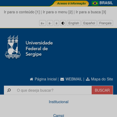
BRASIL
Ir para o conteúdo [1]
|
Ir para o menu [2]
|
Ir para a busca [3]
a+
a-
a
English
Español
Français
Página Inicial
|
WEBMAIL
|
Mapa do Site
Institucional
Campi