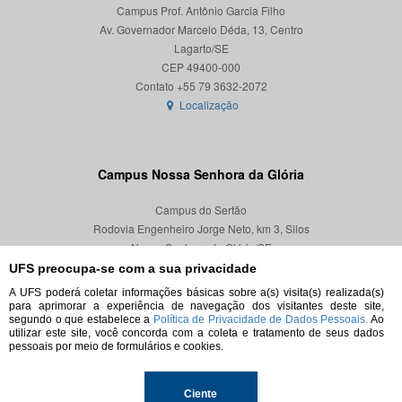
Campus Prof. Antônio Garcia Filho
Av. Governador Marcelo Déda, 13, Centro
Lagarto/SE
CEP 49400-000
Localização
Campus Nossa Senhora da Glória
Campus do Sertão
Rodovia Engenheiro Jorge Neto, km 3, Silos
Nossa Senhora da Glória/SE
CEP 49680-000
UFS preocupa-se com a sua privacidade
A UFS poderá coletar informações básicas sobre a(s) visita(s) realizada(s)
Localização
para aprimorar a experiência de navegação dos visitantes deste site,
segundo o que estabelece a
Política de Privacidade de Dados Pessoais.
Ao
utilizar este site, você concorda com a coleta e tratamento de seus dados
pessoais por meio de formulários e cookies.
© 2026. Todos os direitos reservados.
Ciente