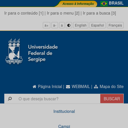
BRASIL
Ir para o conteúdo [1]
|
Ir para o menu [2]
|
Ir para a busca [3]
a+
a-
a
English
Español
Français
Página Inicial
|
WEBMAIL
|
Mapa do Site
Institucional
Campi