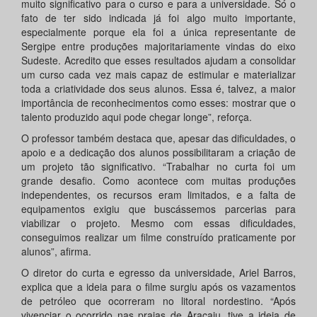
muito significativo para o curso e para a universidade. Só o
fato de ter sido indicada já foi algo muito importante,
especialmente porque ela foi a única representante de
Sergipe entre produções majoritariamente vindas do eixo
Sudeste. Acredito que esses resultados ajudam a consolidar
um curso cada vez mais capaz de estimular e materializar
toda a criatividade dos seus alunos. Essa é, talvez, a maior
importância de reconhecimentos como esses: mostrar que o
talento produzido aqui pode chegar longe”, reforça.
O professor também destaca que, apesar das dificuldades, o
apoio e a dedicação dos alunos possibilitaram a criação de
um projeto tão significativo. “Trabalhar no curta foi um
grande desafio. Como acontece com muitas produções
independentes, os recursos eram limitados, e a falta de
equipamentos exigiu que buscássemos parcerias para
viabilizar o projeto. Mesmo com essas dificuldades,
conseguimos realizar um filme construído praticamente por
alunos”, afirma.
O diretor do curta e egresso da universidade, Ariel Barros,
explica que a ideia para o filme surgiu após os vazamentos
de petróleo que ocorreram no litoral nordestino. “Após
vivenciar o ocorrido nas praias de Aracaju, tive a ideia de