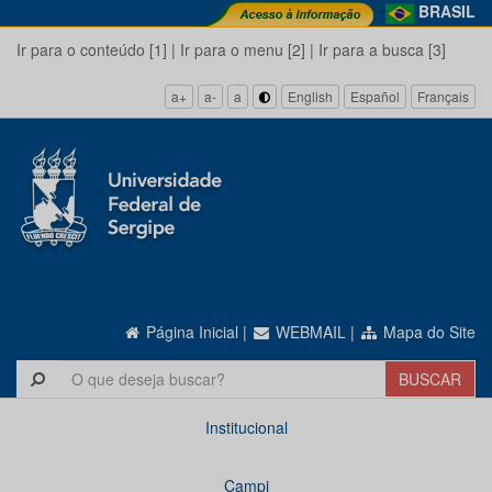
BRASIL
Ir para o conteúdo [1]
|
Ir para o menu [2]
|
Ir para a busca [3]
a+
a-
a
English
Español
Français
Página Inicial
|
WEBMAIL
|
Mapa do Site
Institucional
Campi