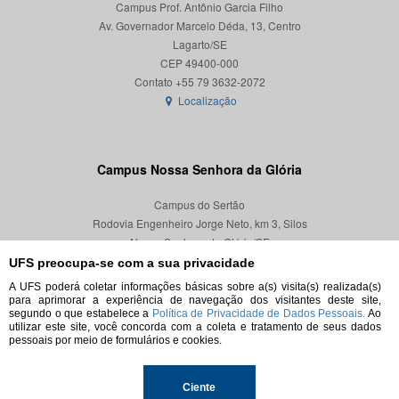
Campus Prof. Antônio Garcia Filho
Av. Governador Marcelo Déda, 13, Centro
Lagarto/SE
CEP 49400-000
Localização
Campus Nossa Senhora da Glória
Campus do Sertão
Rodovia Engenheiro Jorge Neto, km 3, Silos
Nossa Senhora da Glória/SE
CEP 49680-000
UFS preocupa-se com a sua privacidade
A UFS poderá coletar informações básicas sobre a(s) visita(s) realizada(s)
Localização
para aprimorar a experiência de navegação dos visitantes deste site,
segundo o que estabelece a
Política de Privacidade de Dados Pessoais.
Ao
utilizar este site, você concorda com a coleta e tratamento de seus dados
pessoais por meio de formulários e cookies.
© 2026. Todos os direitos reservados.
Ciente