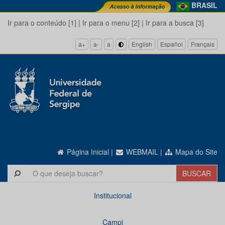
BRASIL
Ir para o conteúdo [1]
|
Ir para o menu [2]
|
Ir para a busca [3]
a+
a-
a
English
Español
Français
Página Inicial
|
WEBMAIL
|
Mapa do Site
Institucional
Campi