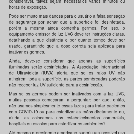
considerável, talvez sejam necessários vários minutos ou
horas de exposição.
Pode ser muito mais danosa para o usuário a falsa sensação
de segurança por achar que a superfície foi desinfetada,
porém a mesma ainda contenha germes. Por isso, o
equipamento emissor de luz UVC deve ter instruções claras,
detalhando a que distância e por quanto tempo deve ser
usado, garantindo que a dose correta seja aplicada para
inativar os germes.
Ainda, deve-se considerar que apenas as superfícies
iluminadas serão desinfetadas. A Associação Internacional
de Ultravioleta (IUVA) alerta que se os raios UV não
atingirem toda a superfície, as partes sombreadas poderão
não receber luz UV suficiente para a desinfecção.
Mas se os germes podem ser inativados com a luz UVC,
muitas pessoas começaram a perguntar: por que, então,
não usamos simplesmente essas luzes para tratar pacientes
com COVID-19 ou para esterilizar as mãos diretamente ou,
ainda, as colocamos nos estabelecimentos comerciais,
hospitais ou escolas para esterilizar os ambientes?
Até mesmo o presidente americano sugeriu um possível uso