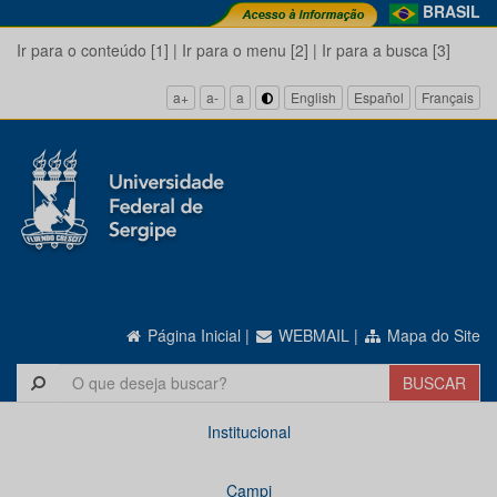
BRASIL
Ir para o conteúdo [1]
|
Ir para o menu [2]
|
Ir para a busca [3]
a+
a-
a
English
Español
Français
Página Inicial
|
WEBMAIL
|
Mapa do Site
Institucional
Campi