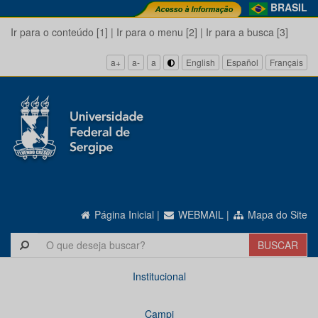
BRASIL
Ir para o conteúdo [1]
|
Ir para o menu [2]
|
Ir para a busca [3]
a+
a-
a
English
Español
Français
Página Inicial
|
WEBMAIL
|
Mapa do Site
Institucional
Campi