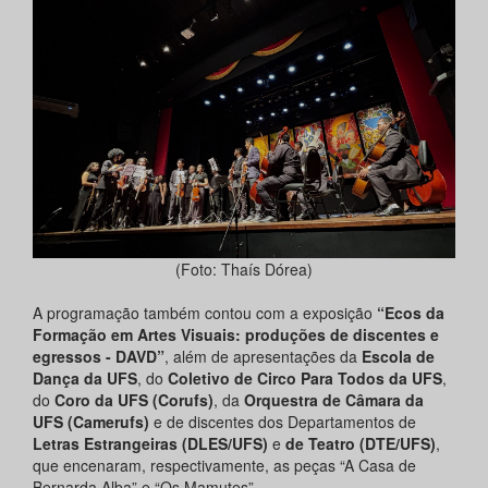
(Foto: Thaís Dórea)
A programação também contou com a exposição
“Ecos da
Formação em Artes Visuais: produções de discentes e
egressos - DAVD”
, além de apresentações da
Escola de
Dança da UFS
, do
Coletivo de Circo Para Todos da UFS
,
do
Coro da UFS (Corufs)
, da
Orquestra de Câmara da
UFS (Camerufs)
e de discentes dos Departamentos de
Letras Estrangeiras (DLES/UFS)
e
de Teatro (DTE/UFS)
,
que encenaram, respectivamente, as peças “A Casa de
Bernarda Alba” e “Os Mamutes”.