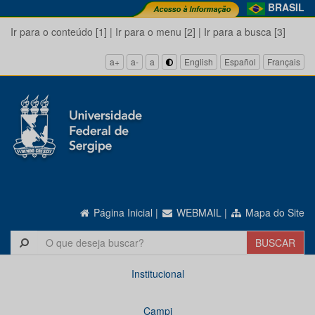
BRASIL
Ir para o conteúdo [1]
|
Ir para o menu [2]
|
Ir para a busca [3]
a+
a-
a
English
Español
Français
Página Inicial
|
WEBMAIL
|
Mapa do Site
Institucional
Campi