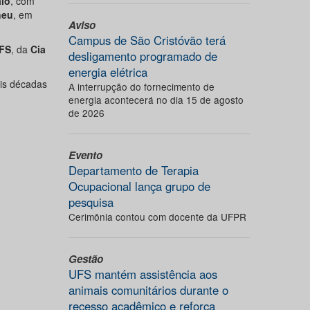
aio
, com
neu
, em
Aviso
Campus de São Cristóvão terá
UFS
, da
Cia
desligamento programado de
energia elétrica
eis décadas
A interrupção do fornecimento de
energia acontecerá no dia 15 de agosto
de 2026
Evento
Departamento de Terapia
Ocupacional lança grupo de
pesquisa
Cerimônia contou com docente da UFPR
Gestão
UFS mantém assistência aos
animais comunitários durante o
recesso acadêmico e reforça