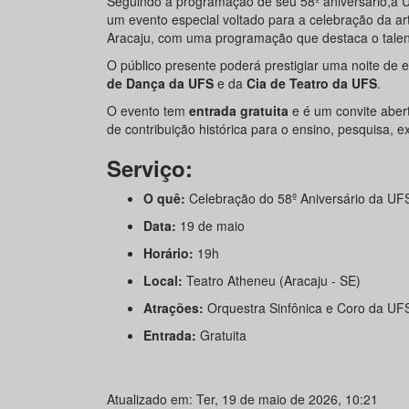
Seguindo a programação de seu 58º aniversário,a 
um evento especial voltado para a celebração da art
Aracaju, com uma programação que destaca o tale
O público presente poderá prestigiar uma noite de
de Dança da UFS
e da
Cia de Teatro da UFS
.
O evento tem
entrada gratuita
e é um convite abert
de contribuição histórica para o ensino, pesquisa, 
Serviço:
O quê:
Celebração do 58º Aniversário da UF
Data:
19 de maio
Horário:
19h
Local:
Teatro Atheneu (Aracaju - SE)
Atrações:
Orquestra Sinfônica e Coro da UF
Entrada:
Gratuita
Atualizado em: Ter, 19 de maio de 2026, 10:21