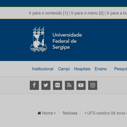
Ir para o conteúdo [1]
|
Ir para o menu [2]
|
Ir para a b
Institucional
Campi
Hospitais
Ensino
Pesqui
Facebook
Twitter
Flickr
RSS
Youtube
Instagram
Home
Notícias
UFS celebra 58 anos c