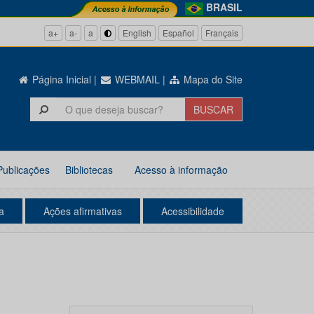
BRASIL
a+
a-
a
English
Español
Français
Página Inicial
|
WEBMAIL
|
Mapa do Site
Publicações
Bibliotecas
Acesso à informação
a
Ações afirmativas
Acessibilidade