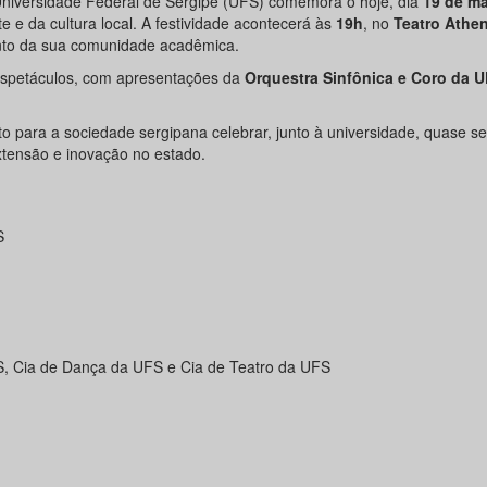
Universidade Federal de Sergipe (UFS) comemora o hoje, dia
19 de m
e e da cultura local. A festividade acontecerá às
19h
, no
Teatro Athe
nto da sua comunidade acadêmica.
 espetáculos, com apresentações da
Orquestra Sinfônica e Coro da 
o para a sociedade sergipana celebrar, junto à universidade, quase s
extensão e inovação no estado.
S
S, Cia de Dança da UFS e Cia de Teatro da UFS