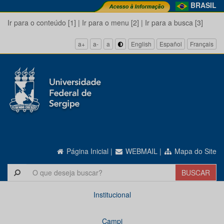
BRASIL
Ir para o conteúdo [1]
|
Ir para o menu [2]
|
Ir para a busca [3]
a+
a-
a
English
Español
Français
Página Inicial
|
WEBMAIL
|
Mapa do Site
Institucional
Campi