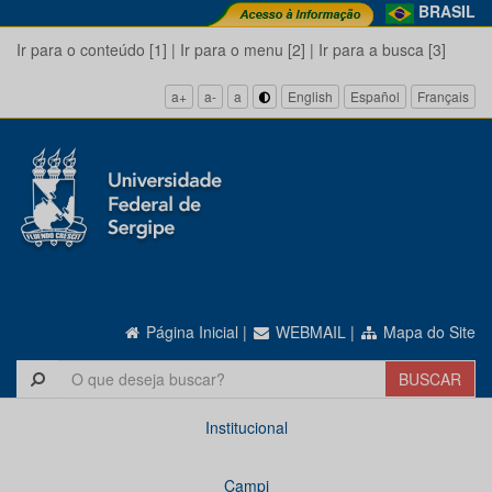
BRASIL
Ir para o conteúdo [1]
|
Ir para o menu [2]
|
Ir para a busca [3]
a+
a-
a
English
Español
Français
Página Inicial
|
WEBMAIL
|
Mapa do Site
Institucional
Campi