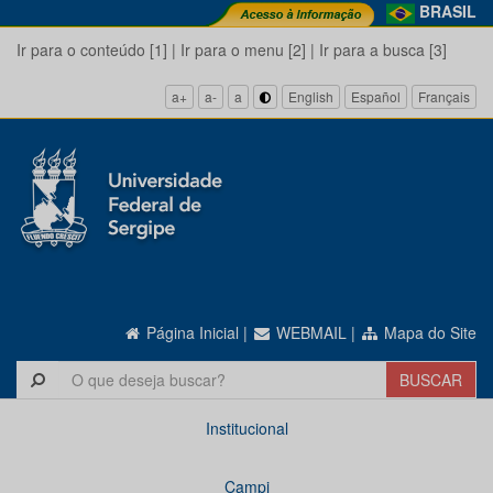
BRASIL
Ir para o conteúdo [1]
|
Ir para o menu [2]
|
Ir para a busca [3]
a+
a-
a
English
Español
Français
Página Inicial
|
WEBMAIL
|
Mapa do Site
Institucional
Campi