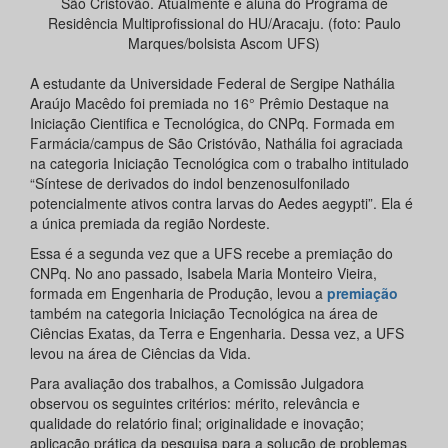
São Cristóvão. Atualmente é aluna do Programa de
Residência Multiprofissional do HU/Aracaju. (foto: Paulo
Marques/bolsista Ascom UFS)
A estudante da Universidade Federal de Sergipe Nathália
Araújo Macêdo foi premiada no 16° Prêmio Destaque na
Iniciação Cientifica e Tecnológica, do CNPq. Formada em
Farmácia/campus de São Cristóvão, Nathália foi agraciada
na categoria Iniciação Tecnológica com o trabalho intitulado
“Síntese de derivados do indol benzenosulfonilado
potencialmente ativos contra larvas do Aedes aegypti”. Ela é
a única premiada da região Nordeste.
Essa é a segunda vez que a UFS recebe a premiação do
CNPq. No ano passado, Isabela Maria Monteiro Vieira,
formada em Engenharia de Produção, levou a
premiação
também na categoria Iniciação Tecnológica na área de
Ciências Exatas, da Terra e Engenharia. Dessa vez, a UFS
levou na área de Ciências da Vida.
Para avaliação dos trabalhos, a Comissão Julgadora
observou os seguintes critérios: mérito, relevância e
qualidade do relatório final; originalidade e inovação;
aplicação prática da pesquisa para a solução de problemas