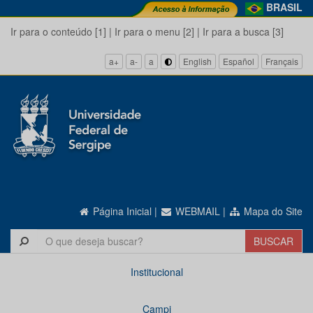
BRASIL
Ir para o conteúdo [1]
|
Ir para o menu [2]
|
Ir para a busca [3]
a+
a-
a
English
Español
Français
Página Inicial
|
WEBMAIL
|
Mapa do Site
Institucional
Campi