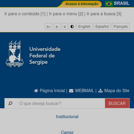
BRASIL
Ir para o conteúdo [1]
|
Ir para o menu [2]
|
Ir para a busca [3]
a+
a-
a
English
Español
Français
Página Inicial
|
WEBMAIL
|
Mapa do Site
Institucional
Campi