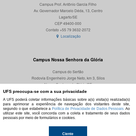
Campus Prof. Antônio Garcia Filho
Av. Governador Marcelo Déda, 13, Centro
Lagarto/SE
CEP 49400-000
Localização
Campus Nossa Senhora da Glória
Campus do Sertão
Rodovia Engenheiro Jorge Neto, km 3, Silos
Nossa Senhora da Glória/SE
CEP 49680-000
UFS preocupa-se com a sua privacidade
A UFS poderá coletar informações básicas sobre a(s) visita(s) realizada(s)
Localização
para aprimorar a experiência de navegação dos visitantes deste site,
segundo o que estabelece a
Política de Privacidade de Dados Pessoais.
Ao
utilizar este site, você concorda com a coleta e tratamento de seus dados
pessoais por meio de formulários e cookies.
© 2026. Todos os direitos reservados.
Ciente