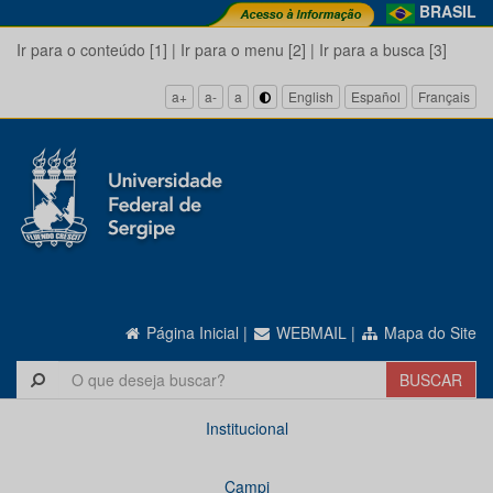
BRASIL
Ir para o conteúdo [1]
|
Ir para o menu [2]
|
Ir para a busca [3]
a+
a-
a
English
Español
Français
Página Inicial
|
WEBMAIL
|
Mapa do Site
Institucional
Campi