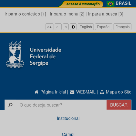
BRASIL
Ir para o conteúdo [1]
|
Ir para o menu [2]
|
Ir para a busca [3]
a+
a-
a
English
Español
Français
Página Inicial
|
WEBMAIL
|
Mapa do Site
Institucional
Campi