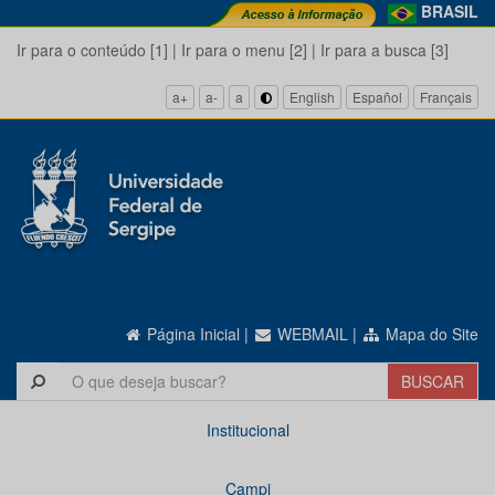
BRASIL
Ir para o conteúdo [1]
|
Ir para o menu [2]
|
Ir para a busca [3]
a+
a-
a
English
Español
Français
Página Inicial
|
WEBMAIL
|
Mapa do Site
Institucional
Campi