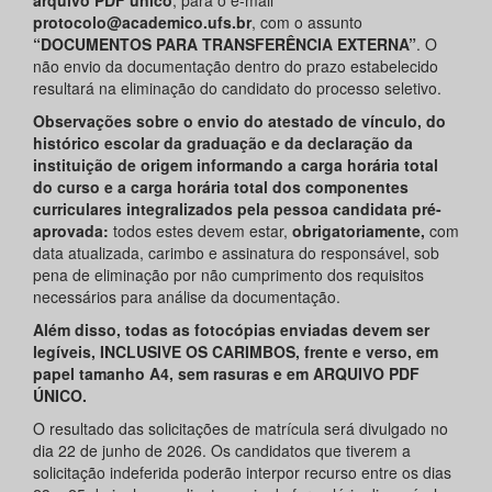
arquivo PDF único
, para o e-mail
protocolo@academico.ufs.br
, com o assunto
“DOCUMENTOS PARA TRANSFERÊNCIA EXTERNA”
. O
não envio da documentação dentro do prazo estabelecido
resultará na eliminação do candidato do processo seletivo.
Observações sobre o envio do atestado de vínculo, do
histórico escolar da graduação e da declaração da
instituição de origem informando a carga horária total
do curso e a carga horária total dos componentes
curriculares integralizados pela pessoa candidata pré-
aprovada:
todos estes devem estar,
obrigatoriamente,
com
data atualizada, carimbo e assinatura do responsável, sob
pena de eliminação por não cumprimento dos requisitos
necessários para análise da documentação.
Além disso, todas as fotocópias enviadas devem ser
legíveis, INCLUSIVE OS CARIMBOS, frente e verso, em
papel tamanho A4, sem rasuras e em ARQUIVO PDF
ÚNICO.
O resultado das solicitações de matrícula será divulgado no
dia 22 de junho de 2026. Os candidatos que tiverem a
solicitação indeferida poderão interpor recurso entre os dias