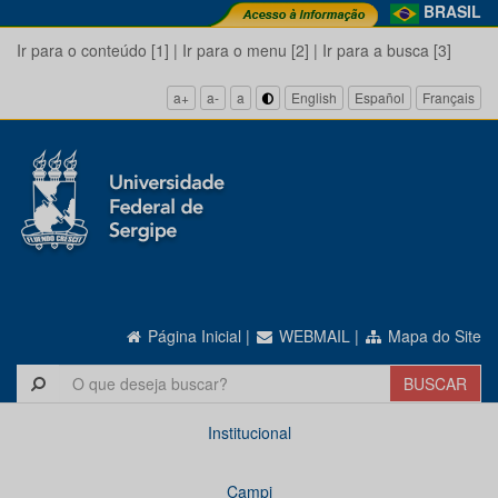
BRASIL
Ir para o conteúdo [1]
|
Ir para o menu [2]
|
Ir para a busca [3]
a+
a-
a
English
Español
Français
Página Inicial
|
WEBMAIL
|
Mapa do Site
Institucional
Campi