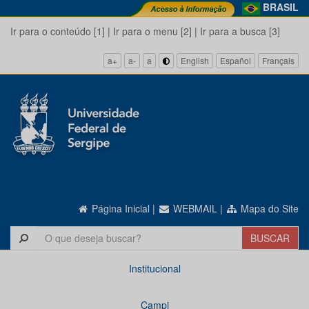
BRASIL
Ir para o conteúdo [1]
|
Ir para o menu [2]
|
Ir para a busca [3]
a+
a-
a
English
Español
Français
Página Inicial
|
WEBMAIL
|
Mapa do Site
Institucional
Campi