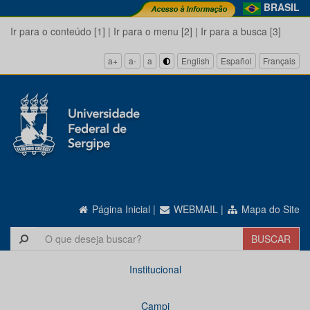
BRASIL
Ir para o conteúdo [1]
|
Ir para o menu [2]
|
Ir para a busca [3]
a+
a-
a
English
Español
Français
Página Inicial
|
WEBMAIL
|
Mapa do Site
Institucional
Campi