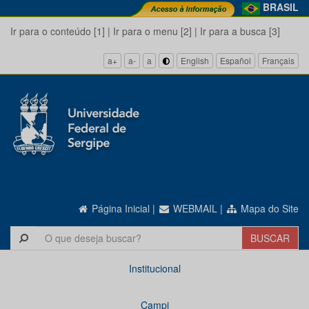
BRASIL
Ir para o conteúdo [1]
|
Ir para o menu [2]
|
Ir para a busca [3]
a+
a-
a
English
Español
Français
Página Inicial
|
WEBMAIL
|
Mapa do Site
Institucional
Campi